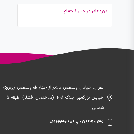
دوره‌های در حال ثبت‌نام
تهران، خیابان ولیعصر، بالاتر از چهار راه ولیعصر، روبروی
خیابان بزرگمهر، پلاک ۱۴۹۱ (ساختمان افشار)، طبقه 5
شمالی
02166415145 و 02166463986