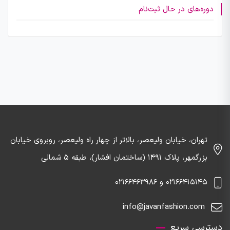
دوره‌های در حال ثبت‌نام
تهران، خیابان ولیعصر، بالاتر از چهار راه ولیعصر، روبروی خیابان
بزرگمهر، پلاک ۱۴۹۱ (ساختمان افشار)، طبقه 5 شمالی
02166415145 و 02166463986
info@javanfashion.com
دسترسی سریع